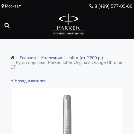
8 (499) 577-03-60
Москва
Главная
Коллекции
Jotter (от 2'200 р.)
Все коллекции
Ручка перьевая Parker Jotter Originals Orange Chrome
CT
Duofold (от 66'316 р.)
Назад в каталог
Ingenuity (от 35'305 р.)
Sonnet (от 13'000 р.)
Parker 51 (от 14'600 р.)
Urban (от 6'100 р.)
IM (от 4'200 р.)
Jotter (от 2'200 р.)