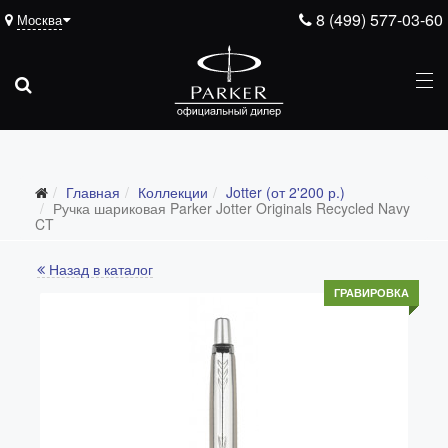
8 (499) 577-03-60
Москва
Главная
Коллекции
Jotter (от 2'200 р.)
Все коллекции
Ручка шариковая Parker Jotter Originals Recycled Navy
CT
Duofold (от 66'316 р.)
Назад в каталог
Ingenuity (от 35'305 р.)
ГРАВИРОВКА
Sonnet (от 13'000 р.)
Parker 51 (от 14'600 р.)
Urban (от 6'100 р.)
IM (от 4'200 р.)
Jotter (от 2'200 р.)