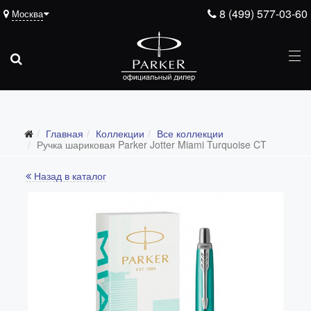
8 (499) 577-03-60
Москва
Главная
Коллекции
Все коллекции
Все коллекции
Ручка шариковая Parker Jotter Miami Turquoise CT
Duofold (от 66'316 р.)
Назад в каталог
Ingenuity (от 35'305 р.)
Sonnet (от 13'000 р.)
Parker 51 (от 14'600 р.)
Urban (от 6'100 р.)
IM (от 4'200 р.)
Jotter (от 2'200 р.)