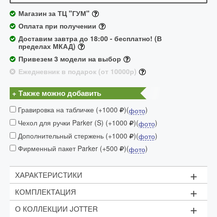
Магазин за ТЦ "ГУМ"
Оплата при получении
Доставим завтра до 18:00 - бесплатно! (В
пределах МКАД)
Привезем 3 модели на выбор
Ежедневник в подарок (от 10000р)
+ Также можно добавить
Гравировка на табличке (+1000
)(
)
фото
Чехол для ручки Parker (S) (+1000
)(
)
фото
Дополнительный стержень (+1000
)(
)
фото
Фирменный пакет Parker (+500
)(
)
фото
+
ХАРАКТЕРИСТИКИ
+
КОМПЛЕКТАЦИЯ
+
ЯРКАЯ И НАДЕЖНАЯ РУЧКА
О КОЛЛЕКЦИИ JOTTER
Синий стержень (M - 1мм)