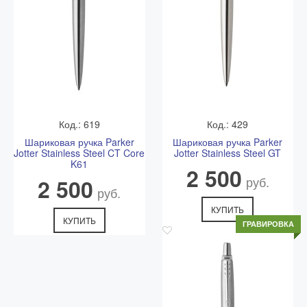
Способ
Стоимость
Сроки доставки
доставки
доставки
Курьером из
доставим сегодня при
от 600 рублей
Москвы
заказе до 13:00
Курьерской
от 500 р.*
1-3 рабочих дней
службой
* более точное время и стоимость согласовывается с
Код.: 619
Код.: 429
менеджером после оформления заказа
Шариковая ручка Parker
Шариковая ручка Parker
Jotter Stainless Steel CT Core
Jotter Stainless Steel GT
K61
Самовывоз
2 500
руб.
2 500
Самовывоз - бесплатно.
руб.
Адрес: Ветошный переулок 9, ТЦ "Никольский Пассаж",
1 этаж.
КУПИТЬ
КУПИТЬ
Подробная схема расположения и актуальный график
ГРАВИРОВКА
работы смотрите в разделе
Адреса магазинов