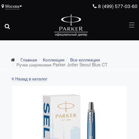
8 (499) 577-03-60
Москва
Главная
Коллекции
Все коллекции
Все коллекции
Ручка шариковая Parker Jotter Seoul Blue CT
Duofold (от 66'316 р.)
Назад в каталог
Ingenuity (от 35'305 р.)
Sonnet (от 13'000 р.)
Parker 51 (от 14'600 р.)
Urban (от 6'100 р.)
IM (от 4'200 р.)
Jotter (от 2'200 р.)