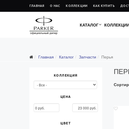
ГЛАВНАЯ
О НАС
КОЛЛЕКЦИИ
КАК КУПИТЬ
ДОС
КАТАЛОГ
КОЛЛЕКЦИ
Подарочные ручки
Главная
Каталог
Запчасти
Перья
Ежедневники
ПЕР
Ручки для гравировки
КОЛЛЕКЦИЯ
С золотым пером
Сортир
Распродажа
Аксессуары
ЦЕНА
Запчасти
Все запчасти
ЦВЕТ
Перья